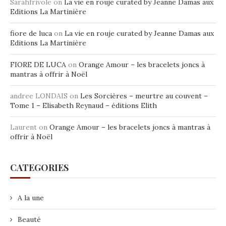
Sarahfrivole
on
La vie en rouje curated by Jeanne Damas aux
Editions La Martinière
fiore de luca
on
La vie en rouje curated by Jeanne Damas aux
Editions La Martinière
FIORE DE LUCA
on
Orange Amour – les bracelets joncs à
mantras à offrir à Noël
andree LONDAIS
on
Les Sorcières – meurtre au couvent –
Tome 1 – Elisabeth Reynaud – éditions Elith
Laurent
on
Orange Amour – les bracelets joncs à mantras à
offrir à Noël
CATEGORIES
A la une
Beauté