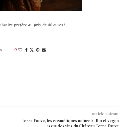
braire préféré au prix de 40 euros !
es
0
article suivant
Terre Fauve, les cosmétiques naturels, Bio et vegan
issus des vins du Château Terre Fauve