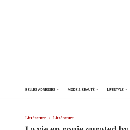
BELLES ADRESSES
MODE & BEAUTÉ
LIFESTYLE
Littérature
Littérature
La vie en rouje curated b