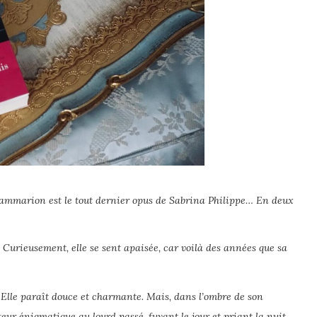
lammarion est le tout dernier opus de Sabrina Philippe… En deux
. Curieusement, elle se sent apaisée, car voilà des années que sa
e. Elle paraît douce et charmante. Mais, dans l’ombre de son
eur énigmatique au lourd passé, fuyant le jour et priant la nuit.