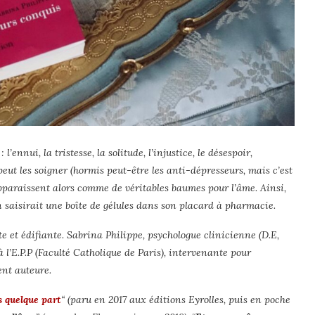
’ennui, la tristesse, la solitude, l’injustice, le désespoir,
 les soigner (hormis peut-être les anti-dépresseurs, mais c’est
s apparaissent alors comme de véritables baumes pour l’âme. Ainsi,
 saisirait une boîte de gélules dans son placard à pharmacie.
e et édifiante. Sabrina Philippe, psychologue clinicienne (D.E,
’E.P.P (Faculté Catholique de Paris), intervenante pour
ent auteure.
s quelque part
“
(p
aru en 2017 aux éditions Eyrolles, puis en poche