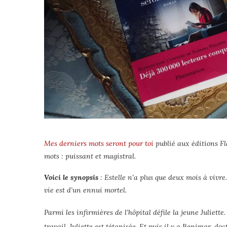
Mes derniers mots seront pour toi
publié aux éditions F
mots : puissant et magistral.
Voici le synopsis
: Estelle n’a plus que deux mois à vivre
vie est d’un ennui mortel.
Parmi les infirmières de l’hôpital défile la jeune Juliett
travail, Juliette est tétanisée. Et puis il y a
Benimar, doct