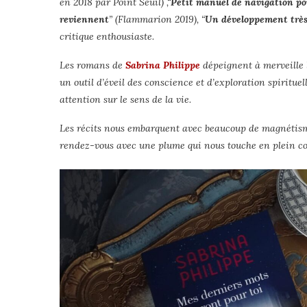
en 2018 par Point Seuil)
,
“
Petit manuel de navigation po
reviennent
” (
Flammarion 2019)
, “
Un développement très
critique enthousiaste.
Les romans de
Sabrina Philippe
dépeignent à merveille l
un outil d’éveil des conscience et d’exploration spiritue
attention sur le sens de la vie.
Les récits nous embarquent avec beaucoup de magnétisme, 
rendez-vous avec une plume qui nous touche en plein coe