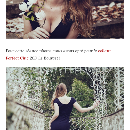
P
our cette séance photos, nous avons opté
pour
le
collant
Perfect Chic
20D Le Bourget !