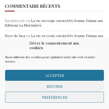
COMMENTAIRE RÉCENTS
Sarahfrivole
on
La vie en rouje curated by Jeanne Damas aux
Editions La Martinière
fiore de luca
on
La vie en rouje curated by Jeanne Damas aux
Editions La Martinière
Gérer le consentement aux
cookies
FIORE DE LUCA
on
Orange Amour – les bracelets joncs à
mantras à offrir à Noël
Nous utilisons des cookies pour optimiser notre site web et notre
service.
andree LONDAIS
on
Les Sorcières – meurtre au couvent –
Tome 1 – Elisabeth Reynaud – éditions Elith
ACCEPTER
Laurent
on
Orange Amour – les bracelets joncs à mantras à
offrir à Noël
REFUSER
PRÉFÉRENCES
CATEGORIES