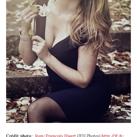
Crédit photo
:
Jean-François Huart
(JFH.Photos)
http://jf-h-