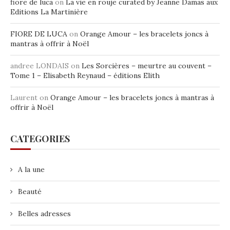
fiore de luca
on
La vie en rouje curated by Jeanne Damas aux
Editions La Martinière
FIORE DE LUCA
on
Orange Amour – les bracelets joncs à
mantras à offrir à Noël
andree LONDAIS
on
Les Sorcières – meurtre au couvent –
Tome 1 – Elisabeth Reynaud – éditions Elith
Laurent
on
Orange Amour – les bracelets joncs à mantras à
offrir à Noël
CATEGORIES
A la une
Beauté
Belles adresses